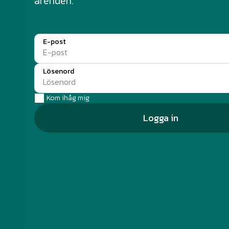
ärenden.
E-post
Lösenord
Kom ihåg mig
Logga in